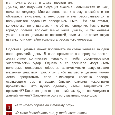
мат, ругательства и даже
проклятия
.
Думаю, что подобная ситуация знакома большинству из нас,
если не каждому. Многие относятся к этому спокойно и не
обращают внимания, а некоторые очень расстраиваются и
возмущаются подобным поведением цыган. Но эта статья,
конечно же, не о цыганах и не об их поведении. Нас с вами
гораздо больше волнует лично наша участь, и мы желаем
узнать, как защититься от проклятий, если мы встретим такую
цыганку или случайно толкнем агрессивного человека.
Подобная цыганка может проклинать по сотне человек за один
свой «рабочий» день. В свое проклятие она вряд ли вложит
достаточное количество ненависти, чтобы сформировался
энергетический удар. Однако в ее арсенале могут быть
некоторые словесные обороты, автоматически запускающие
механизм действия проклятий. Либо на месте цыганки можно
легко представить себе пылающего яростью соседа,
осыпающего вас и ваших близких самыми искренними
проклятиями. Что нужно сделать, чтобы защититься от
проклятий? Какая защита от проклятий вам будет необходима в
данный момент? Запомните одну из указанных ниже фраз:
«От моего порога да к твоему рту»
«У меня двенадцать сил, у тебя лишь пять».