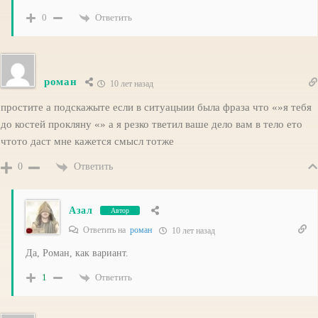
Ответить
0
роман
10 лет назад
простите а подскажыте если в ситуацыии была фраза что «»я тебя
до костей прокляну «» а я резко тветил ваше дело вам в тело ето
чтото даст мне кажется смысл тотже
Ответить
0
Азал
Автор
Ответить на
роман
10 лет назад
Да, Роман, как вариант.
Ответить
1