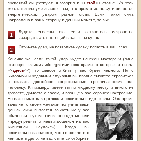
проклятий существуют, я говорил в >>
этой
<< статье. Из этой
же статьи мы уже знаем о том, что проклятие по сути является
энергетическим ударом разной силы. Если такая сила
направлена в вашу сторону в данный момент, то вы:
Будете снесены ею, если останетесь безропотно
созерцать этот летящий в ваш глаз кулак
Отобьете удар, не позволите кулаку попасть в ваш глаз
Конечно же, если такой удар будет нанесен мастерски (либо
отягощен какими-либо другими факторами, о которых я писал
>>
здесь
<<), то шансов отбить у вас будет немного. Но с
бытовыми и рядовыми случаями вы вполне сможете справиться
и оказать достойное сопротивление проклинающему вас
человеку. К примеру, идете вы по людному месту и никого не
трогаете, думаете о своем, и вообще у вас хорошее настроение.
Но вас приметила цыганка и решительно идет к вам.
Она прямо
заявляет о своем желании получить ваши
деньги либо пытается забрать их у вас
обманным путем (типа «погадать» или
«предупредить о надвигающейся на вас
жизненной неудаче»). Когда вы
решительно заявляете, что не желаете с
ней иметь дело, на вас сыпется отборный