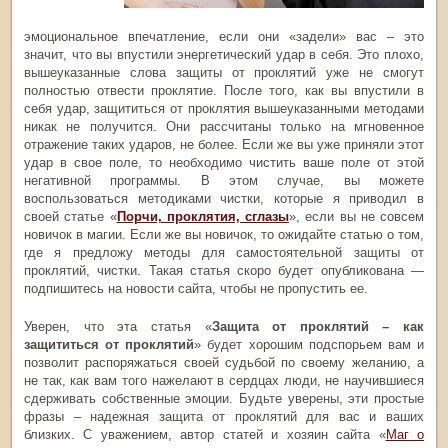
эмоциональное впечатление, если они «задели» вас – это
значит, что вы впустили энергетический удар в себя. Это плохо,
вышеуказанные слова защиты от проклятий уже не смогут
полностью отвести проклятие. После того, как вы впустили в
себя удар, защититься от проклятия вышеуказанными методами
никак не получится. Они рассчитаны только на мгновенное
отражение таких ударов, не более. Если же вы уже приняли этот
удар в свое поле, то необходимо чистить ваше поле от этой
негативной программы. В этом случае, вы можете
воспользоваться методиками чистки, которые я приводил в
своей статье «
Порчи, проклятия, сглазы
», если вы не совсем
новичок в магии. Если же вы новичок, то ожидайте статью о том,
где я предложу методы для самостоятельной защиты от
проклятий, чистки. Такая статья скоро будет опубликована —
подпишитесь на новости сайта, чтобы не пропустить ее.
Уверен, что эта статья «
Защита от проклятий – как
защититься от проклятий
» будет хорошим подспорьем вам и
позволит распоряжаться своей судьбой по своему желанию, а
не так, как вам того нажелают в сердцах люди, не научившиеся
сдерживать собственные эмоции. Будьте уверены, эти простые
фразы – надежная защита от проклятий для вас и ваших
близких. С уважением, автор статей и хозяин сайта «
Маг о