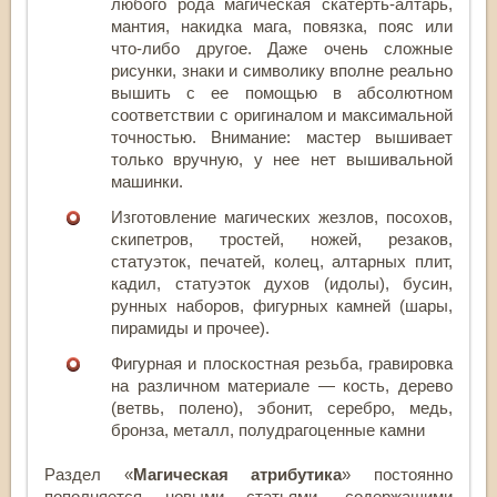
любого рода магическая скатерть-алтарь,
мантия, накидка мага, повязка, пояс или
что-либо другое. Даже очень сложные
рисунки, знаки и символику вполне реально
вышить с ее помощью в абсолютном
соответствии с оригиналом и максимальной
точностью. Внимание: мастер вышивает
только вручную, у нее нет вышивальной
машинки.
Изготовление магических жезлов, посохов,
скипетров, тростей, ножей, резаков,
статуэток, печатей, колец, алтарных плит,
кадил, статуэток духов (идолы), бусин,
рунных наборов, фигурных камней (шары,
пирамиды и прочее).
Фигурная и плоскостная резьба, гравировка
на различном материале — кость, дерево
(ветвь, полено), эбонит, серебро, медь,
бронза, металл, полудрагоценные камни
Раздел «
Магическая атрибутика
» постоянно
пополняется новыми статьями, содержащими