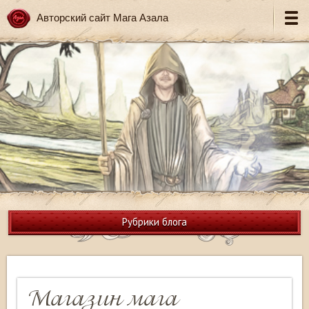
Авторский сайт Мага Азала
Рубрики блога
Магазин мага