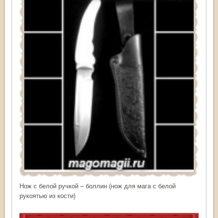
Нож с белой ручкой – боллин (нож для мага с белой
рукоятью из кости)