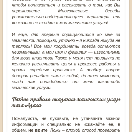
чтобы поплакаться и рассказать о том, как Вы
переживаете. Многочасовые беседы
успокоительно-поддерживающего характера или
«о жизни» не входят в мои магические услуги!
И еще, для впервые обращающихся ко мне за
магической помощью, уточню – я никогда никуда не
теряюсь! Все мои координаты всегда остаются
неизменными, а мои имя и фамилия — известными
для моих клиентов! Также у меня нет привычки по
желанию увеличивать цены в процессе работы и
прочих «вредных привычек». А в
ообще вопрос
доверия решайте сами с собой, до того момента,
когда вам понадобятся от меня какие-либо
магические услуги.
Пятое правило оказания магических услуг
мага Азала
Пожалуйста, не лукавьте, не утаивайте важной
информации и специально не искажайте ее, в
общем,
не врите
.
Ложь – плохой способ проверить