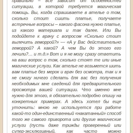
правильно – все зависит от особенностей
ситуации, в которой требуется магическая
помощь. Вы, когда спрашиваете в ателье о том,
сколько стоит сшить платье, получаете
встречные вопросы – какого фасона нужно платье,
из какого материала и так далее. Или Вы
подойдете к врачу с вопросом «Сколько стоит
вылечить геморрой?» — «А у Вас действительно
геморрой? А какой? А чем Вы до этого его
лечили?… и т.д.» Вот и я не могу сразу ответить
на ваш вопрос о том, сколько стоят те или иные
магические услуги. Как ателье не возьмется шить
вам платье без мерок и врач без осмотра, так и я
не смогу ничего сделать для вас без получения
необходимых мне сведений для предварительного
просмотра вашей ситуации. Что именно мне
нужно для этого, я обязательно подробно опишу на
конкретных примерах. А здесь хотел бы еще
уточнить: мною не используется при работе
какой-то один-единственный «накатанный» способ
того же самого приворота или другие магические
услуги (пусть даже трижды проверенный или
супер-эксклюзивный, как часто можно