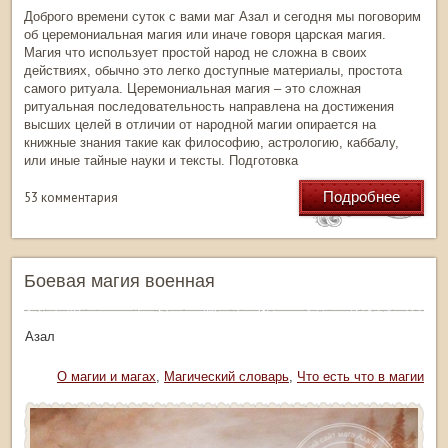
Доброго времени суток с вами маг Азал и сегодня мы поговорим
об церемониальная магия или иначе говоря царская магия.
Магия что использует простой народ не сложна в своих
действиях, обычно это легко доступные материалы, простота
самого ритуала. Церемониальная магия – это сложная
ритуальная последовательность направлена на достижения
высших целей в отличии от народной магии опирается на
книжные знания такие как философию, астрологию, каббалу,
или иные тайные науки и тексты. Подготовка
Подробнее
53 комментария
Боевая магия военная
тор: Азал
Рубрика:
О магии и магах
,
Магический словарь
,
Что есть что в магии