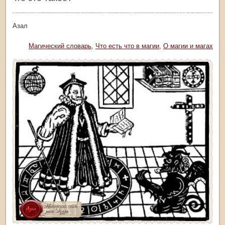
тор: Азал
Рубрика:
Магический словарь
,
Что есть что в магии
,
О магии и магах