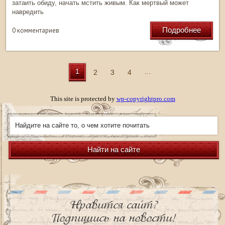
затаить обиду, начать мстить живым. Как мертвый может
навредить
Подробнее
0 комментариев
1
…
2
3
4
This site is protected by
wp-copyrightpro.com
Найти на сайте
Нравится сайт?
Подпишись на новости!