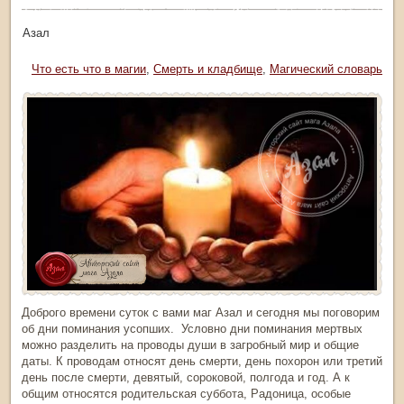
тор: Азал
рика:
Что есть что в магии
,
Смерть и кладбище
,
Магический словарь
Доброго времени суток с вами маг Азал и сегодня мы поговорим
об дни поминания усопших. Условно дни поминания мертвых
можно разделить на проводы души в загробный мир и общие
даты. К проводам относят день смерти, день похорон или третий
день после смерти, девятый, сороковой, полгода и год. А к
общим относятся родительская суббота, Радоница, особые