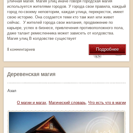
уличная магия. Магия улиц иначе говоря городская магия
используется жителями городов. У города свои правила, каждый
город по-своему неповторим, каждая улица, перекресток, имеет
свою историю. Она создается теми кто там жил или живет
сейчас. У жителей города свои желания, продвижение по
карьере, успех в бизнесе, привлечения противоположного пола,
даже талант ремесленника может зависеть от колдовства.
Магия улиц В колдовстве существует
Подробнее
8 комментариев
Деревенская магия
тор: Азал
Рубрика:
О магии и магах
,
Магический словарь
,
Что есть что в магии