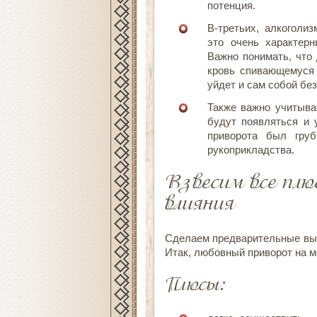
потенция.
В-третьих, алкоголи
это очень характер
Важно понимать, что
кровь спивающемуся 
уйдет и сам собой бе
Также важно учитыва
будут появляться и 
приворота был гру
рукоприкладства.
Взвесим все пл
влияния
Сделаем предварительные выв
Итак, любовный приворот на 
Плюсы: