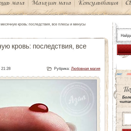
ощь мага
Магазин мага
Консультация
С
 месячную кровь: последствия, все плюсы и минусы
ую кровь: последствия, все
| 21:28
Рубрика:
Любовная магия
По
This
Боле
site
читат
is
protected
by
wp-
copyrightp