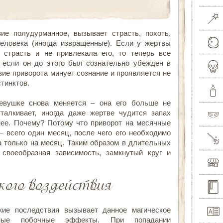
вие полудурманное, вызывает страсть, похоть,
еловека (иногда извращенные). Если у жертвы
страсть и не привлекала его, то теперь все
е если он до этого был сознательно убежден в
вие приворота минует сознание и проявляется не
стинктов.
евушке снова меняется – она его больше не
тталкивает, иногда даже жертве чудится запах
нее. Почему? Потому что приворот на месячные
— всего один месяц, после чего его необходимо
а только на месяц. Таким образом в длительных
 своеобразная зависимость, замкнутый круг и
кого воздействия
кие последствия вызывает данное магическое
ьные побочные эффекты. При попадании