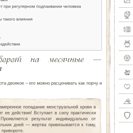
ют при регулярном подпаивании человека
ы такого влияния
е
оздействии
иворот на месячные —
а
ота двоякое – его можно расценивать как порчу и
амеренное попадание менструальной крови в
т ее действия! Вступает в силу практически
 Проявляется результат индивидуально от
ольких дней — жертва привязывается к тому,
 привороте.