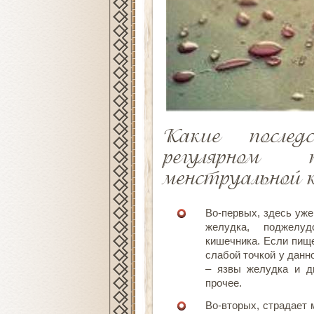
Какие после
регулярном 
менструальной 
Во-первых, здесь уж
желудка, поджелуд
кишечника. Если пищ
слабой точкой у данн
– язвы желудка и д
прочее.
Во-вторых, страдает