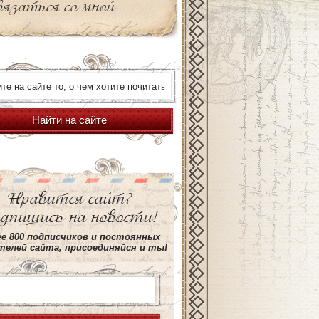
вязаться со мной
Найти на сайте
Нравится сайт?
дпишись на новости!
е 800 подписчиков и постоянных
елей сайта, присоединяйся и ты!
ro.com