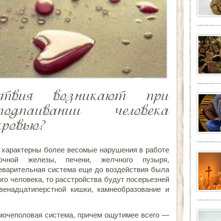
дствия возникают при
подпаивании человека
кровью?
е характерны более весомые нарушения в работе
очной железы, печени, желчного пузыря,
еварительная система еще до воздействия была
ого человека, то расстройства будут посерьезней
венадцатиперстной кишки, камнеобразование и
 мочеполовая система, причем ощутимее всего —