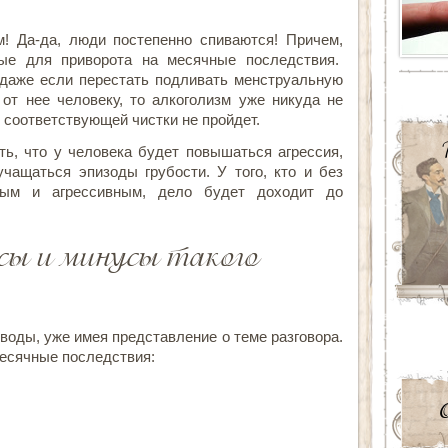
зм! Да-да, люди постепенно спиваются! Причем,
ные для приворота на месячные последствия.
 даже если перестать подливать менструальную
от нее человеку, то алкоголизм уже никуда не
з соответствующей чистки не пройдет.
ть, что у человека будет повышаться агрессия,
учащаться эпизоды грубости. У того, кто и без
бым и агрессивным, дело будет доходит до
юсы и минусы такого
оды, уже имея представление о теме разговора.
месячные последствия: