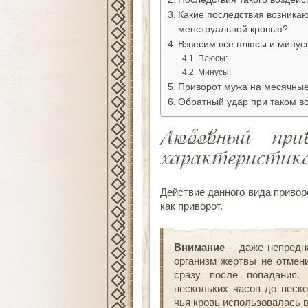
Какие последствия возника
менструальной кровью?
Взвесим все плюсы и минус
Плюсы:
Минусы:
Приворот мужа на месячны
Обратный удар при таком в
Любовный пр
характеристик
Действие данного вида привор
как приворот.
Внимание
– даже непредн
организм жертвы не отмени
сразу после попадания.
нескольких часов до неск
чья кровь использовалась в