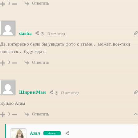
Ответить
0
dasha
13 лет назад
Да, интересно было бы увидеть фото с атаме… может, все-таки
появятся… буду ждать
Ответить
0
ШиринМан
13 лет назад
Куплю Атам
Ответить
0
Азал
Автор