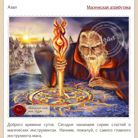
тор: Азал
Рубрика:
Магическая атрибутика
Доброго времени суток. Сегодня начинаем серию статтей о
магических инструментах. Начнем, пожалуй, с самого главного
инструмента мага.