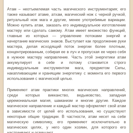
Атам – неотъемлемая часть магического инструментария; его
также называют атаме, атхам, магический нож с черной ручкой,
ритуальный нож мага и другие, менее употребимые вариации.
Можно купить атам, заказать его индивидуальное изготовление
мастеру или сделать самому. Атам имеет множество функций,
главные из которых — управление потоками энергий и
начертание магических знаков. Выступает как продолжение руки
мастера, делая исходящий поток энергии более плотным,
концентрированным, собирая ее в луч и пропуская ее через себя
в нужное мастеру направление. Часть этой энергетики атам
аккумулирует в себе и потому становится строго
индивидуальным инструментом мага, предметом Силы,
накапливающим и хранящим энергетику с момента его первого
использования с магической целью.
Применяют атам практики многих магических направлений,
среди которых викканство, ведьмовство, западная
церемониальная магия, шаманизм и многие другие. Каждое
магическое направление и каждый мастер оформляет свой атам
в зависимости от целей его использования, но существуют
некоторые общие традиции. В частности, атам несет на себе
магическую символику, его применяют исключительно в
магических целях, у него один хозяин, для которого его
настраивают и освящают.