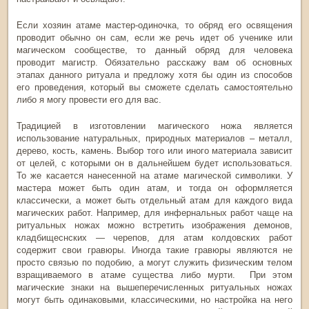
Если хозяин атаме мастер-одиночка, то обряд его освящения
проводит обычно он сам, если же речь идет об ученике или
магическом сообществе, то данный обряд для человека
проводит магистр. Обязательно расскажу вам об основных
этапах данного ритуала и предложу хотя бы один из способов
его проведения, который вы сможете сделать самостоятельно
либо я могу провести его для вас.
Традицией в изготовлении магического ножа является
использование натуральных, природных материалов – металл,
дерево, кость, камень. Выбор того или иного материала зависит
от целей, с которыми он в дальнейшем будет использоваться.
То же касается нанесенной на атаме магической символики. У
мастера может быть один атам, и тогда он оформляется
классически, а может быть отдельный атам для каждого вида
магических работ. Например, для инфернальных работ чаще на
ритуальных ножах можно встретить изображения демонов,
кладбищеснских — черепов, для атам колдовских работ
содержит свои гравюры. Иногда такие гравюры являются не
просто связью по подобию, а могут служить физическим телом
взращиваемого в атаме существа либо мурти. При этом
магические знаки на вышеперечисленных ритуальных ножах
могут быть одинаковыми, классическими, но настройка на него