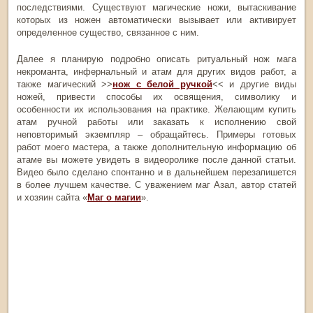
последствиями. Существуют магические ножи, вытаскивание
которых из ножен автоматически вызывает или активирует
определенное существо, связанное с ним.
Далее я планирую подробно описать ритуальный нож мага
некроманта, инфернальный и атам для других видов работ, а
также магический >>
нож с белой ручкой
<< и другие виды
ножей, привести способы их освящения, символику и
особенности их использования на практике. Желающим купить
атам ручной работы или заказать к исполнению свой
неповторимый экземпляр – обращайтесь. Примеры готовых
работ моего мастера, а также дополнительную информацию об
атаме вы можете увидеть в видеоролике после данной статьи.
Видео было сделано спонтанно и в дальнейшем перезапишется
в более лучшем качестве. С уважением маг Азал, автор статей
и хозяин сайта «
Маг о магии
».