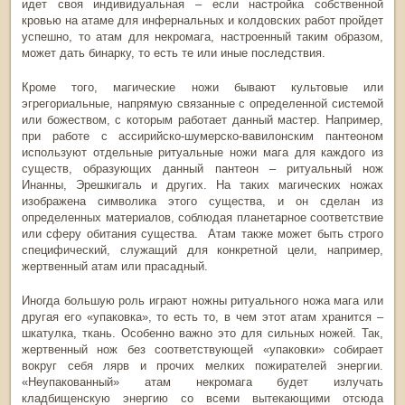
идет своя индивидуальная – если настройка собственной
кровью на атаме для инфернальных и колдовских работ пройдет
успешно, то атам для некромага, настроенный таким образом,
может дать бинарку, то есть те или иные последствия.
Кроме того, магические ножи бывают культовые или
эгрегориальные, напрямую связанные с определенной системой
или божеством, с которым работает данный мастер. Например,
при работе с ассирийско-шумерско-вавилонским пантеоном
используют отдельные ритуальные ножи мага для каждого из
существ, образующих данный пантеон – ритуальный нож
Инанны, Эрешкигаль и других. На таких магических ножах
изображена символика этого существа, и он сделан из
определенных материалов, соблюдая планетарное соответствие
или сферу обитания существа. Атам также может быть строго
специфический, служащий для конкретной цели, например,
жертвенный атам или прасадный.
Иногда большую роль играют ножны ритуального ножа мага или
другая его «упаковка», то есть то, в чем этот атам хранится –
шкатулка, ткань. Особенно важно это для сильных ножей. Так,
жертвенный нож без соответствующей «упаковки» собирает
вокруг себя лярв и прочих мелких пожирателей энергии.
«Неупакованный» атам некромага будет излучать
кладбищенскую энергию со всеми вытекающими отсюда