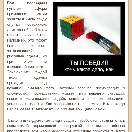
Под последним
пунктом сферы
применения магии
защиты я имею ввиду
случаи постоянной,
длительной работы с
магом — личный маг.
Например, это может
быть человек,
заключающий
рисковые сделки, но
при этом не
желающий рисковать.
Заключение каждой
такой сделки
проходит под
курацией личного мага, который заранее предупредит о
сложностях, последствиях, укажет пути решения ситуаций,
поможет магическими воздействиями и в целом обеспечит
успешность сделки. Как разновидность — семейный маг, когда
маг работает в интересах и с проблемами целой семьи.
Также индивидуальные виды защиты требуются людям с так
называемой кармической перегрузкой. Последнее обычно
проявляется тем, что с человеком регулярно происходит нечто