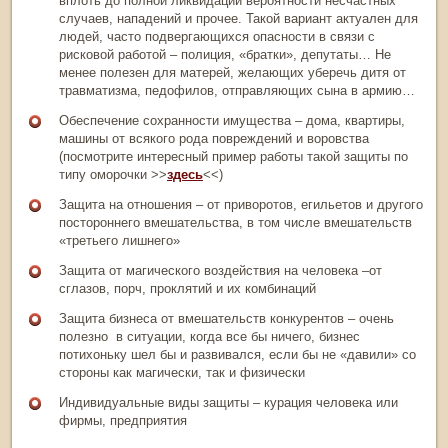
вплоть до полной ликвидации вероятности несчастных
случаев, нападений и прочее. Такой вариант актуален для
людей, часто подвергающихся опасности в связи с
рисковой работой – полиция, «братки», депутаты… Не
менее полезен для матерей, желающих уберечь дитя от
травматизма, педофилов, отправляющих сына в армию…
Обеспечение сохранности имущества – дома, квартиры,
машины от всякого рода повреждений и воровства
(посмотрите интересный пример работы такой защиты по
типу оморочки >>
здесь
<<)
Защита на отношения – от приворотов, егильетов и другого
постороннего вмешательства, в том числе вмешательств
«третьего лишнего»
Защита от магического воздействия на человека –от
сглазов, порч, проклятий и их комбинаций
Защита бизнеса от вмешательств конкурентов – очень
полезно в ситуации, когда все бы ничего, бизнес
потихоньку шел бы и развивался, если бы не «давили» со
стороны как магически, так и физически
Индивидуальные виды защиты – курация человека или
фирмы, предприятия