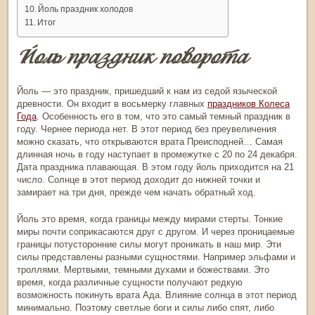
Йоль праздник холодов
Итог
Йоль праздник поворота
Йоль — это
праздник, пришедший к нам из седой языческой
древности. Он входит в восьмерку главных
праздников Колеса
Года
. Особенность его в том, что это самый темный праздник в
году. Чернее периода нет. В этот период без преувеличения
можно сказать, что открываются врата Преисподней… Самая
длинная ночь в году наступает в промежутке с 20 по 24 декабря.
Дата праздника плавающая. В этом году
йоль
приходится на 21
число. Солнце в этот период доходит до нижней точки и
замирает на три дня, прежде чем начать обратный ход.
Йоль это
время, когда границы между мирами стерты. Тонкие
миры почти соприкасаются друг с другом. И через проницаемые
границы потусторонние силы могут проникать в наш мир. Эти
силы представлены разными сущностями. Например эльфами и
троллями. Мертвыми, темными духами и божествами. Это
время, когда различные сущности получают редкую
возможность покинуть врата Ада. Влияние солнца в этот период
минимально. Поэтому светлые боги и силы либо спят, либо