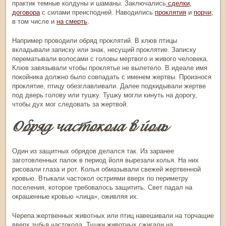
практик темные колдуны и шаманы. Заключались
сделки,
договора
с силами преисподней. Наводились
проклятия
и
порчи
,
в том числе и
на смерть
.
Например проводили обряд проклятий.
В клюв птицы
вкладывали записку или знак, несущий проклятие. Записку
перематывали волосами с головы мертвого и живого человека.
Клюв завязывали чтобы проклятье не вылетело. В идеале имя
покойника должно было совпадать с именем жертвы. Произнося
проклятие, птицу обезглавливали. Далее подкидывали жертве
под дверь голову или тушку. Тушку могли кинуть на дорогу,
чтобы дух мог следовать за жертвой.
Обряд частокола в йоль
Один из защитных обрядов делался так. Из заранее
заготовленных палок в период йоля вырезали колья. На них
рисовали глаза и рот. Колья обмазывали свежей жертвенной
кровью. Втыкали частокол остриями вверх по периметру
поселения, которое требовалось защитить. Свет падал на
окрашенные кровью «лица», оживляя их.
Черепа жертвенных животных или птиц навешивали на торчащие
вверх зубья частокола. Тушки животных сжигали на