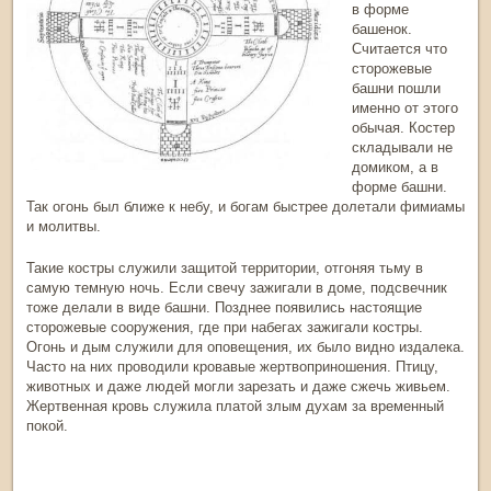
в форме
башенок.
Считается что
сторожевые
башни пошли
именно от этого
обычая. Костер
складывали не
домиком, а в
форме башни.
Так огонь был ближе к небу, и богам быстрее долетали фимиамы
и молитвы.
Такие костры служили защитой территории, отгоняя тьму в
самую темную ночь. Если свечу зажигали в доме, подсвечник
тоже делали в виде башни. Позднее появились настоящие
сторожевые сооружения, где при набегах зажигали костры.
Огонь и дым служили для оповещения, их было видно издалека.
Часто на них проводили кровавые жертвоприношения. Птицу,
животных и даже людей могли зарезать и даже сжечь живьем.
Жертвенная кровь служила платой злым духам за временный
покой.