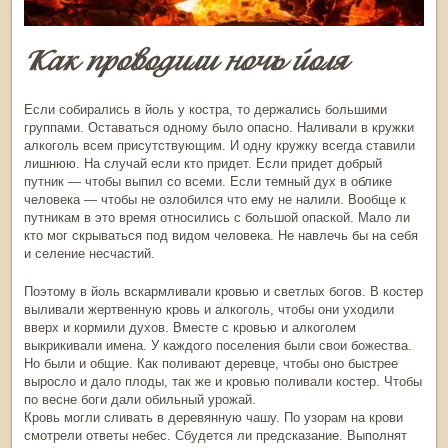
Как проводили ночь йоля
Если собирались в
йоль
у костра, то держались большими
группами. Оставаться одному было опасно. Наливали в кружки
алкоголь всем присутствующим. И одну кружку всегда ставили
лишнюю. На случай если кто придет. Если придет добрый
путник — чтобы выпил со всеми. Если темный дух в облике
человека — чтобы не озлобился что ему не налили. Вообще к
путникам в это время относились с большой опаской. Мало ли
кто мог скрываться под видом человека. Не навлечь бы на себя
и селение несчастий.
Поэтому в
йоль
вскармливали кровью и светлых богов. В костер
выливали жертвенную кровь и алкоголь, чтобы они уходили
вверх и кормили духов. Вместе с кровью и алкоголем
выкрикивали имена. У каждого поселения были свои божества.
Но были и общие. Как поливают деревце, чтобы оно быстрее
выросло и дало плоды, так же и кровью поливали костер. Чтобы
по весне боги дали обильный урожай.
Кровь могли сливать в деревянную чашу. По узорам на крови
смотрели ответы небес. Сбудется ли предсказание. Выполнят