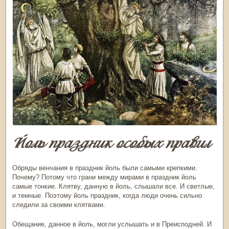
Йоль праздник особых правил
Обряды венчания в
праздник йоль
были самыми крепкими.
Почему? Потому что грани между мирами в
праздник йоль
самые тонкие. Клятву, данную в
йоль
, слышали все. И светлые,
и темные. Поэтому
йоль праздник
, когда люди очень сильно
следили за своими клятвами.
Обещание, данное в
йоль
, могли услышать и в Преисподней. И