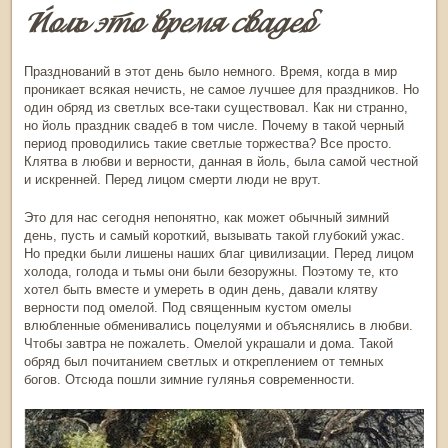
Йоль это время свадеб
Празднований в этот день было немного. Время, когда в мир
проникает всякая нечисть, не самое лучшее для праздников. Но
один обряд из светлых все-таки существовал. Как ни странно,
но
йоль праздник
свадеб в том числе. Почему в такой черный
период проводились такие светлые торжества? Все просто.
Клятва в любви и верности, данная в
йоль
, была самой честной
и искренней. Перед лицом смерти люди не врут.
Это для нас сегодня непонятно, как может обычный зимний
день, пусть и самый короткий, вызывать такой глубокий ужас.
Но предки были лишены наших благ цивилизации. Перед лицом
холода, голода и тьмы они были безоружны. Поэтому те, кто
хотел быть вместе и умереть в один день, давали клятву
верности под омелой. Под священным кустом омелы
влюбленные обменивались поцелуями и объяснялись в любви.
Чтобы завтра не пожалеть. Омелой украшали и дома. Такой
обряд был почитанием светлых и откреплением от темных
богов. Отсюда пошли зимние гулянья современности.