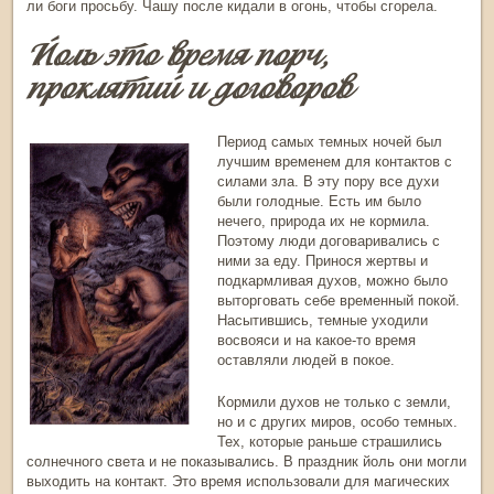
ли боги просьбу. Чашу после кидали в огонь, чтобы сгорела.
Йоль это время порч,
проклятий и договоров
Период самых темных ночей был
лучшим временем для контактов с
силами зла. В эту пору все духи
были голодные. Есть им было
нечего, природа их не кормила.
Поэтому люди договаривались с
ними за еду. Принося жертвы и
подкармливая духов, можно было
выторговать себе временный покой.
Насытившись, темные уходили
восвояси и на какое-то время
оставляли людей в покое.
Кормили духов не только с земли,
но и с других миров, особо темных.
Тех, которые раньше страшились
солнечного света и не показывались. В
праздник йоль
они могли
выходить на контакт. Это время использовали для магических