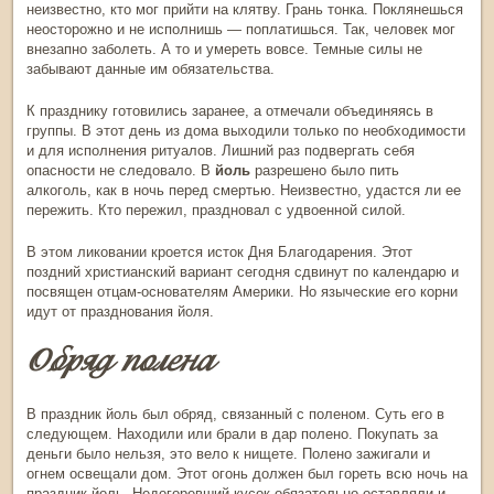
неизвестно, кто мог прийти на клятву. Грань тонка. Поклянешься
неосторожно и не исполнишь — поплатишься. Так, человек мог
внезапно заболеть. А то и умереть вовсе. Темные силы не
забывают данные им обязательства.
К празднику готовились заранее, а отмечали объединяясь в
группы. В этот день из дома выходили только по необходимости
и для исполнения ритуалов. Лишний раз подвергать себя
опасности не следовало. В
йоль
разрешено было пить
алкоголь, как в ночь перед смертью. Неизвестно, удастся ли ее
пережить. Кто пережил, праздновал с удвоенной силой.
В этом ликовании кроется исток Дня Благодарения. Этот
поздний христианский вариант сегодня сдвинут по календарю и
посвящен отцам-основателям Америки. Но языческие его корни
идут от празднования йоля.
Обряд полена
В
праздник йоль
был обряд, связанный с поленом. Суть его в
следующем. Находили или брали в дар полено. Покупать за
деньги было нельзя, это вело к нищете. Полено зажигали и
огнем освещали дом. Этот огонь должен был гореть всю ночь на
праздник йоль
. Недогоревший кусок обязательно оставляли и