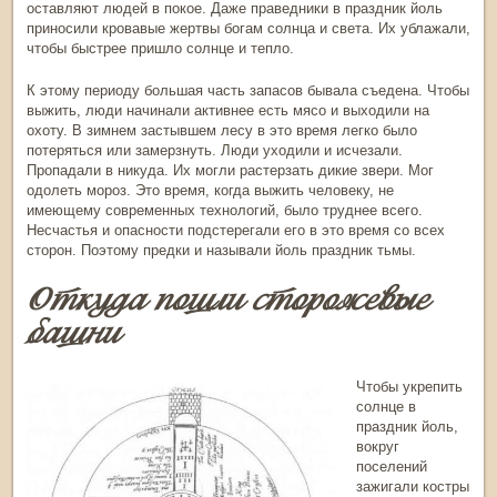
оставляют людей в покое. Даже праведники в
праздник йоль
приносили кровавые жертвы богам солнца и света. Их ублажали,
чтобы быстрее пришло солнце и тепло.
К этому периоду большая часть запасов бывала съедена. Чтобы
выжить, люди начинали активнее есть мясо и выходили на
охоту. В зимнем застывшем лесу в это время легко было
потеряться или замерзнуть. Люди уходили и исчезали.
Пропадали в никуда. Их могли растерзать дикие звери. Мог
одолеть мороз. Это время, когда выжить человеку, не
имеющему современных технологий, было труднее всего.
Несчастья и опасности подстерегали его в это время со всех
сторон. Поэтому предки и называли
йоль праздник
тьмы.
Откуда пошли сторожевые
башни
Чтобы укрепить
солнце в
праздник йоль
,
вокруг
поселений
зажигали костры