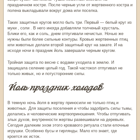
праздничном костре. После черные угли от жертвенного костра и
полена выкладывали вокруг дома или поселка.
Таких защитных кругов могло быть три. Первый — белый круг из
муки , соли . В него иногда добавляли толченый хрусталь.
Блики его, как и соль, днем отпугивали нечистых. Ночью же
нужны были более сильные контуры. Кровью жертвенных птиц
или животных делали второй защитный круг на закате. И на
исходе ночи в
праздник йоль
завершали черным кругом.
Тройная защита по весне с водами уходила в землю. И
защищала селение целый год. Такой частокол отпугивал не
только живых, но и потусторонние силы.
Йоль праздник холодов
В темную ночь йоля в жертву приносили не только птиц и
животных. Для защиты поселения и чтобы задобрить силы тьмы,
делались и человеческие жертвоприношения. Чтобы отпугивать
злых духов, внутренности жертвы развешивали на деревьях.
Сегодня далеким эхом этого кровавого ритуала стали елочные
игрушки. Особенно бусы и гирлянды. Мало кто знает, где
кроется их исток.