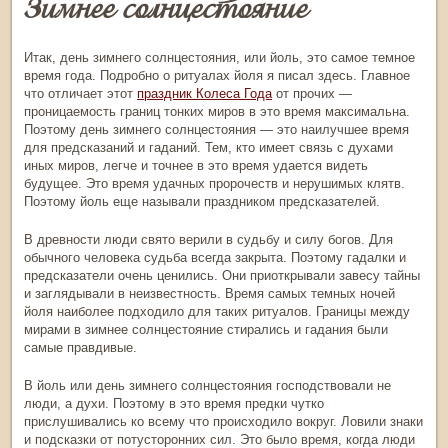
Зимнее солнцестояние
Итак,
день зимнего солнцестояния
, или йоль, это самое темное
время года. Подробно
о ритуалах йоля я писал здесь
. Главное
что отличает этот
праздник Колеса Года
от прочих —
проницаемость границ тонких миров в это время максимальна.
Поэтому
день зимнего солнцестояния
— это наилучшее время
для предсказаний и гаданий. Тем, кто имеет связь с духами
иных миров, легче и точнее в это время удается видеть
будущее. Это время удачных пророчеств и нерушимых клятв.
Поэтому йоль еще называли праздником предсказателей.
В древности люди свято верили в судьбу и силу богов. Для
обычного человека судьба всегда закрыта. Поэтому гадалки и
предсказатели очень ценились. Они приоткрывали завесу тайны
и заглядывали в неизвестность. Время самых темных ночей
йоля наиболее подходило для таких ритуалов. Границы между
мирами в
зимнее солнцестояние
стирались и гадания были
самые правдивые.
В йоль или
день зимнего солнцестояния
господствовали не
люди, а духи. Поэтому в это время предки чутко
прислушивались ко всему что происходило вокруг. Ловили знаки
и подсказки от потусторонних сил. Это было время, когда люди