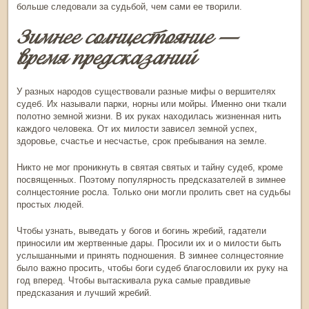
больше следовали за судьбой, чем сами ее творили.
Зимнее солнцестояние
—
время предсказаний
У разных народов существовали разные мифы о вершителях
судеб. Их называли парки, норны или мойры. Именно они ткали
полотно земной жизни. В их руках находилась жизненная нить
каждого человека. От их милости зависел земной успех,
здоровье, счастье и несчастье, срок пребывания на земле.
Никто не мог проникнуть в святая святых и тайну судеб, кроме
посвященных. Поэтому популярность предсказателей в
зимнее
солнцестояние
росла. Только они могли пролить свет на судьбы
простых людей.
Чтобы узнать, выведать у богов и богинь жребий, гадатели
приносили им жертвенные дары. Просили их и о милости быть
услышанными и принять подношения. В
зимнее солнцестояние
было важно просить, чтобы боги судеб благословили их руку на
год вперед. Чтобы вытаскивала рука самые правдивые
предсказания и лучший жребий.