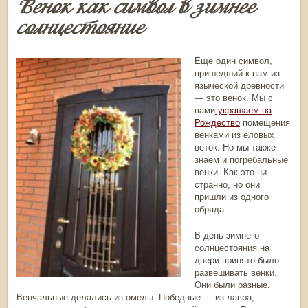
Венок как символ в зимнее
солнцестояние
Еще один символ,
пришедший к нам из
языческой древности
— это венок. Мы с
вами
украшаем на
Рождество
помещения
венками из еловых
веток. Но мы также
знаем и погребальные
венки. Как это ни
странно, но они
пришли из одного
обряда.
В
день зимнего
солнцестояния
на
двери принято было
развешивать венки.
Они были разные.
Венчальные делались из омелы. Победные — из лавра,