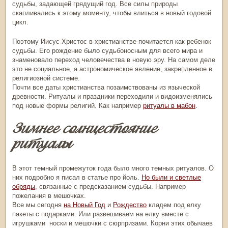
судьбы, задающей грядущий год. Все силы природы
скапливались к этому моменту, чтобы влиться в новый годовой
цикл.
Поэтому Иисус Христос в христианстве почитается как ребенок
судьбы. Его рождение было судьбоносным для всего мира и
знаменовало переход человечества в новую эру. На самом деле
это не социальное, а астрономическое явление, закрепленное в
религиозной системе.
Почти все даты христианства позаимствованы из языческой
древности. Ритуалы и праздники переходили и видоизменялись
под новые формы религий. Как например
ритуалы в мабон
.
Зимнее солнцестояние
ритуалы
В этот темный промежуток года было много темных ритуалов. О
них подробно я писал в статье про йоль.
Но были и светлые
обряды
, связанные с предсказанием судьбы. Например
пожелания в мешочках.
Все мы сегодня
на Новый Год
и
Рождество
кладем под елку
пакеты с подарками. Или развешиваем на елку вместе с
игрушками носки и мешочки с сюрпризами. Корни этих обычаев