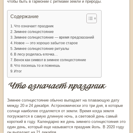
чтобы быть в гармонии с ритмами земли и природы.
Содержание
Что означает праздник
Зимнее солнцестояние
Зимнее солнцестояние — время предсказаний
Новое — это хорошо забытое старое
Зимнее солнцестояние ритуалы
В лесу родилась елочка…
Венок как символ в зимнее солнцестояние
Что посеешь то и пожнешь
Итог
Что означает праздник
Зимнее солнцестояние
обычно выпадает на плавающую дату
между 20 и 24 декабря. Астрономически это три дня, в которые
солнце наиболее отдаляется от земли. Время когда земля
погружается в самую длинную ночь, а световой день самый
короткий в году. Календарно же
день зимнего солнцестояния
это
один день, который еще называется
праздник йоль
. В 2020 году
он выпадает на 21 декабря.