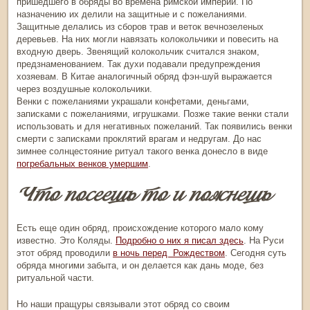
пришедшего в обряды во времена римской империи. По
назначению их делили на защитные и с пожеланиями.
Защитные делались из сборов трав и веток вечнозеленых
деревьев. На них могли навязать колокольчики и повесить на
входную дверь. Звенящий колокольчик считался знаком,
предзнаменованием. Так духи подавали предупреждения
хозяевам. В Китае аналогичный обряд фэн-шуй выражается
через воздушные колокольчики.
Венки с пожеланиями украшали конфетами, деньгами,
записками с пожеланиями, игрушками. Позже такие венки стали
использовать и для негативных пожеланий. Так появились венки
смерти с записками проклятий врагам и недругам. До нас
зимнее солнцестояние ритуал
такого венка донесло в виде
погребальных венков умершим
.
Что посеешь то и пожнешь
Есть еще один обряд, происхождение которого мало кому
известно. Это Коляды.
Подробно о них я писал здесь
. На Руси
этот обряд проводили
в ночь перед Рождеством
. Сегодня суть
обряда многими забыта, и он делается как дань моде, без
ритуальной части.
Но наши пращуры связывали этот обряд со своим