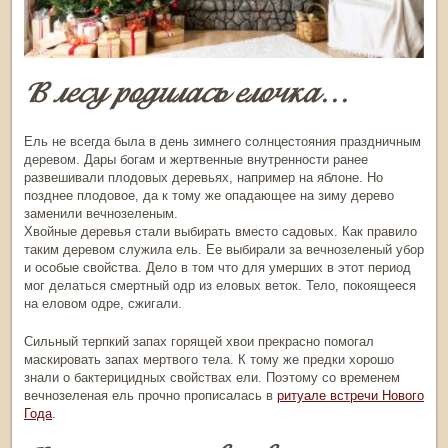
В лесу родилась елочка…
Ель не всегда была в
день зимнего солнцестояния
праздничным
деревом. Дары богам и жертвенные внутренности ранее
развешивали плодовых деревьях, например на яблоне. Но
позднее плодовое, да к тому же опадающее на зиму дерево
заменили вечнозеленым.
Хвойные деревья стали выбирать вместо садовых. Как правило
таким деревом служила ель. Ее выбирали за вечнозеленый убор
и особые свойства. Дело в том что для умерших в этот период
мог делаться смертный одр из еловых веток. Тело, покоящееся
на еловом одре, сжигали.
Сильный терпкий запах горящей хвои прекрасно помогал
маскировать запах мертвого тела. К тому же предки хорошо
знали о бактерицидных свойствах ели. Поэтому со временем
вечнозеленая ель прочно прописалась в
ритуале встречи Нового
Года
.