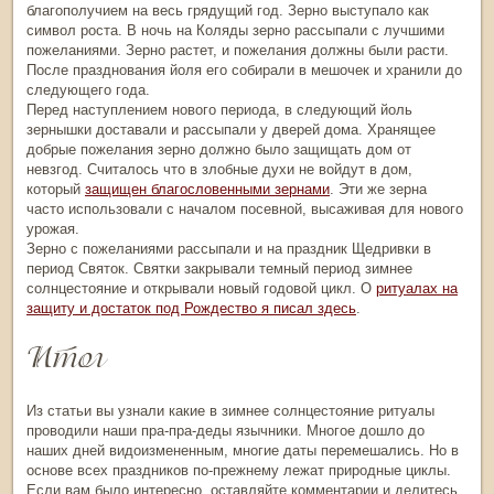
благополучием на весь грядущий год. Зерно выступало как
символ роста. В ночь на Коляды
зерно рассыпали с лучшими
пожеланиями. Зерно растет, и пожелания должны были расти.
После празднования йоля его собирали в мешочек и хранили до
следующего года.
Перед наступлением нового периода, в следующий йоль
зернышки доставали и рассыпали у дверей дома. Хранящее
добрые пожелания зерно должно было защищать дом от
невзгод. Считалось что в злобные духи не войдут в дом,
который
защищен благословенными зернами
. Эти же зерна
часто использовали с началом посевной, высаживая для нового
урожая.
Зерно с пожеланиями рассыпали и на праздник Щедривки в
период Святок. Святки закрывали темный период
зимнее
солнцестояние
и открывали новый годовой цикл. О
ритуалах на
защиту и достаток под Рождество я писал здесь
.
Итог
Из статьи вы узнали какие в
зимнее солнцестояние ритуалы
проводили наши пра-пра-деды язычники. Многое дошло до
наших дней видоизмененным, многие даты перемешались. Но в
основе всех праздников по-прежнему лежат природные циклы.
Если вам было интересно, оставляйте комментарии и делитесь