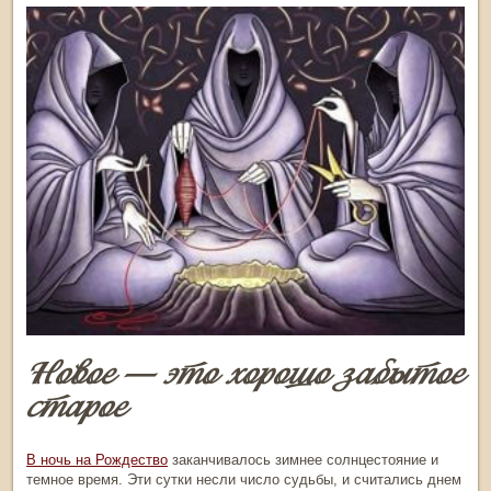
Новое — это хорошо забытое
старое
В ночь на Рождество
заканчивалось
зимнее солнцестояние
и
темное время. Эти сутки несли число судьбы, и считались днем