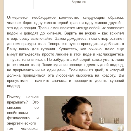
Барвинок
Отмеряется необходимое количество следующим образом:
человек берет одну жменю одной травы и одну жменю другой –
это одна порция. Травы смешиваются между собой, их заливают
водой и доводят до кипения. Варить не нужно – как вскипел
отвар, сразу выключайте. Затем дождитесь, пока отвар остынет
до температуры тела. Теперь его нужно процедить и добавить в
Вашу ванну для купания. Купаетесь, как обычно, плюс еще
минут пять-десять просто лежите в этой воде и наслаждаетесь
– пусть тело впитает. Не забудьте этой водой также умыть лицо
(а не только тело). Такие купания проводят десять дней подряд,
не прерываясь ни на один день. Если один из дней, в который
должна проводиться эта любовная оморочка на красоту, Вы
пропустили – начните сначала и проведите десять купаний
подряд.
Почему нельзя
прерывать? Это
связано со
свойствами
физического и
энергетического
тел человека.