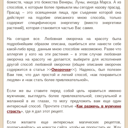
божеств, чаще это божества Венеры, Луны, иногда Марса. А из
способов, к которым более привыкли мы сегодня назову прасад.
Прасад – это освященная пища, при съедении которой она
действует на подобие описанного мною способа, только
содержит специфическую энергетику (вместо энергетики
растений), которая становится частью Вас самих.
На сегодня все. Любовная оморочка на красоту была
подробнейшим образом описана, ошибиться или нанести себе
какой-либо вред данным мною способом невозможно. Разве что
аллергия у кого на эти растения – в этом случае любовная
оморочка на красоту не делается; выберите для исполнения
другой способ любовной оморочки (общее описание оморочек
содержится в статье >>
Оморочки
<<). Надеюсь, был полезен
Вам тем, что дал простой и легкий способ, «как понравиться
людям» и «как стать более привлекательной»
.
Если же вы ставите перед собой цель нравиться именно
мужчинам, выглядеть более привлекательной, сексуальной и
желанной в их глазах, то могу предложить вам еще один
интересный способ. Прочтите статью «
Как разжечь в мужчине
страсть
», где я дал этот рецепт.
Если желаете еще интересных магических рецептов,
подписывайтесь на новости сайта, чтобы не пропустить их. Жду