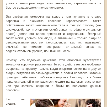
уловить некоторые недостатки внешности, скрывающиеся за
быстро вращающимся полем человека.
Эта любовная оморочка на красоту или купание в отваре
барвинка и любистка способно корректировать также
собственный запах человеческого тела в лучшую сторону (как
физический, так и энергетический запах на эфирно-витальном
плане), делая его более приятным и «здоровым». Эфирный
запах могут уловить все люди, а витальный – только люди со
сверхчувствительностью (экстрасенсы, как их называют);
обычный же человек воспримет витальный запах на
подсознательном уровне, но никак не носом.
Отмечу, что подобное действие этой оморочки чувствуется
только на коротком расстоянии. То есть действует эта любовная
оморочка на красоту только, когда энергетические поля других
людей вступают во взаимодействие с полем человека, который
проводил себе такую любовную оморочку. Поэтому стать более
привлекательной и понравиться людям на далеком расстоянии
или при заочном общении с Вами не получится данным
способом.
Как мы
видим,