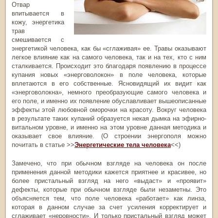
Отвар
впитывается в
кожу, энергетика
трав
смешивается с
энергетикой человека, как бы «сглаживая» ее. Травы оказывают
легкое влияние как на самого человека, так и на тех, кто с ним
сталкивается. Происходит это благодаря появлению в процессе
купания новых «энерговолокон» в поле человека, которые
вплетаются в его собственные. Ясновидящий их видит как
«энерговолокна», немного преобразующие самого человека и
его поле, и именно их появление обуславливает вышеописанные
эффекты этой любовной оморочки на красоту. Вокруг человека
в результате таких купаний образуется некая дымка на эфирно-
витальном уровне, и именно на этом уровне данная методика и
оказывает свое влияние. (О строении энергополя можно
почитать в статье >>
Энергетические тела человека
<<)
Замечено, что при обычном взгляде на человека он после
применения данной методики кажется приятнее и красивее, но
более пристальный взгляд на него «выдаст» и «проявит»
дефекты, которые при обычном взгляде были незаметны. Это
объясняется тем, что поле человека «работает» как линза,
которая в данном случае за счет усиления корректирует и
сглаживает «неровности». И только пристальный взгляд может