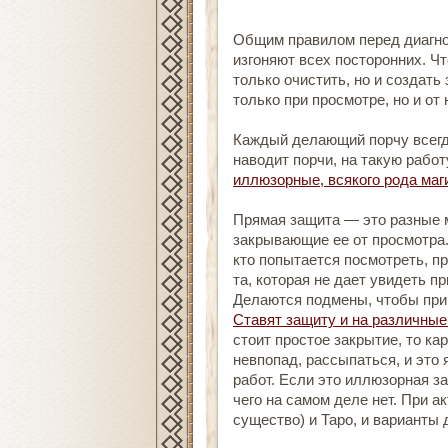
Общим правилом перед диагно
изгоняют всех посторонних. Ч
только очистить, но и создать
только при просмотре, но и от 
Каждый делающий порчу всегда
наводит порчи, на такую рабо
иллюзорные, всякого рода маг
Прямая защита — это разные 
закрывающие ее от просмотра.
кто попытается посмотреть, п
та, которая не дает увидеть пр
Делаются подмены, чтобы при
Ставят защиту и на различные
стоит простое закрытие, то ка
невпопад, рассыпаться, и это 
работ. Если это иллюзорная за
чего на самом деле нет. При а
существо) и Таро, и варианты