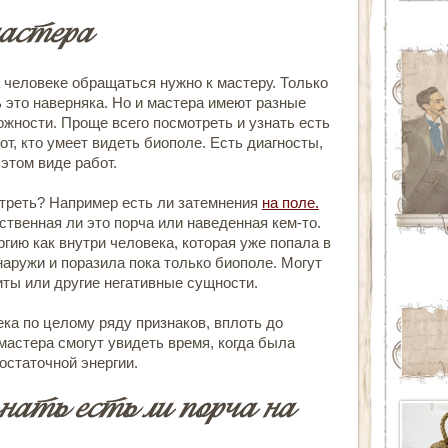
астера
а человеке
обращаться нужно к мастеру. Только
это наверняка. Но и мастера имеют разные
ожности. Проще всего посмотреть и
узнать есть
от, кто умеет видеть биополе. Есть диагносты,
этом виде работ.
отреть? Например есть ли затемнения
на поле.
ственная ли это порча или наведенная кем-то.
гию как внутри человека, которая уже попала в
снаружи и поразила пока только биополе. Могут
иты или другие негативные сущности.
ека по целому ряду признаков, вплоть до
астера смогут увидеть время, когда была
 остаточной энергии.
нать есть ли порча на