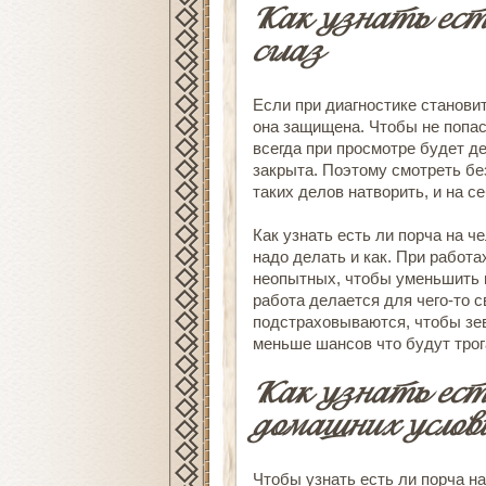
Как узнать есть
сглаз
Если при диагностике становит
она защищена. Чтобы не попас
всегда при просмотре будет д
закрыта. Поэтому смотреть бе
таких делов натворить, и на 
Как узнать есть ли порча на ч
надо делать и как. При работ
неопытных, чтобы уменьшить 
работа делается для чего-то с
подстраховываются, чтобы зев
меньше шансов что будут трог
Как узнать есть
домашних услов
Чтобы узнать есть ли порча н