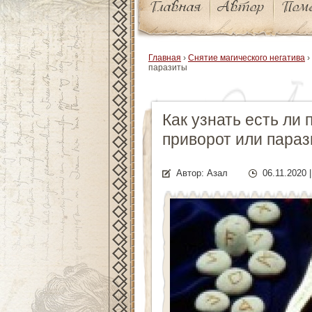
Главная
Автор
Пом
Главная
›
Снятие магического негатива
›
паразиты
Как узнать есть ли п
приворот или пара
Автор: Азал
06.11.2020 |