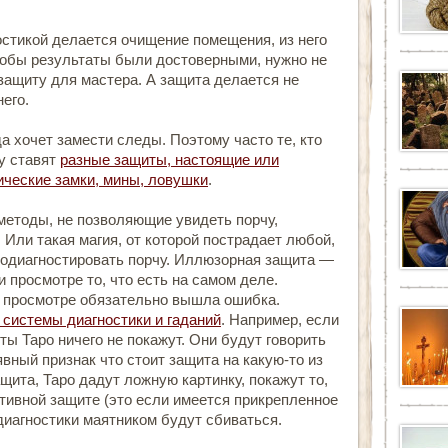
стикой делается очищение помещения, из него
тобы результаты были достоверными, нужно не
 защиту для мастера. А защита делается не
него.
 хочет замести следы. Поэтому часто те, кто
ту ставят
разные защиты, настоящие или
ические замки, мины, ловушки
.
методы, не позволяющие увидеть порчу,
 Или такая магия, от которой пострадает любой,
родиагностировать порчу. Иллюзорная защита —
и просмотре то, что есть на самом деле.
 просмотре обязательно вышла ошибка.
 системы диагностики и гаданий
. Например, если
рты Таро ничего не покажут. Они будут говорить
явный признак что стоит защита на какую-то из
щита, Таро дадут ложную картинку, покажут то,
ктивной защите (это если имеется прикрепленное
 диагностики маятником будут сбиваться.