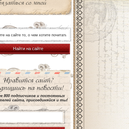
вязаться со мной
Найти на сайте
Нравится сайт?
дпишись на новости!
е 800 подписчиков и постоянных
елей сайта, присоединяйся и ты!
ro.com