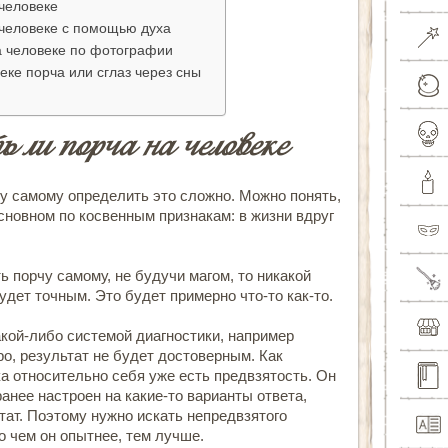
 человеке
а человеке с помощью духа
на человеке по фотографии
веке порча или сглаз через сны
 ли порча на человеке
у самому определить это сложно. Можно понять,
основном по косвенным признакам: в жизни вдруг
 порчу самому, не будучи магом, то никакой
удет точным. Это будет примерно что-то как-то.
акой-либо системой диагностики, например
ро, результат не будет достоверным. Как
ка относительно себя уже есть предвзятость. Он
анее настроен на какие-то варианты ответа,
ат. Поэтому нужно искать непредвзятого
но чем он опытнее, тем лучше.