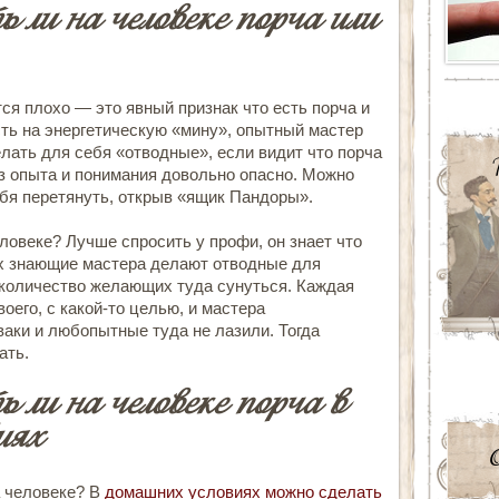
 ли на человеке порча или
ся плохо — это явный признак что есть порча и
ть на энергетическую «мину», опытный мастер
елать для себя «отводные», если видит что порча
з опыта и понимания довольно опасно. Можно
себя перетянуть, открыв «ящик Пандоры».
еловеке?
Лучше спросить у профи, он знает что
ах знающие мастера делают отводные для
количество желающих туда сунуться. Каждая
воего, с какой-то целью, и мастера
аки и любопытные туда не лазили. Тогда
ать.
 ли на человеке порча в
иях
а человеке
? В
домашних условиях можно сделать