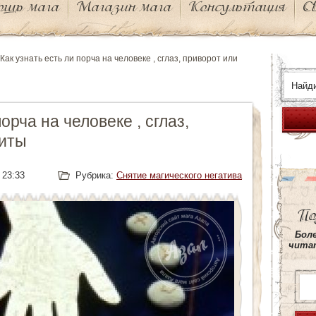
ощь мага
Магазин мага
Консультация
С
Как узнать есть ли порча на человеке , сглаз, приворот или
орча на человеке , сглаз,
зиты
 23:33
Рубрика:
Снятие магического негатива
По
This
Боле
site
читат
is
protected
by
wp-
copyrightp