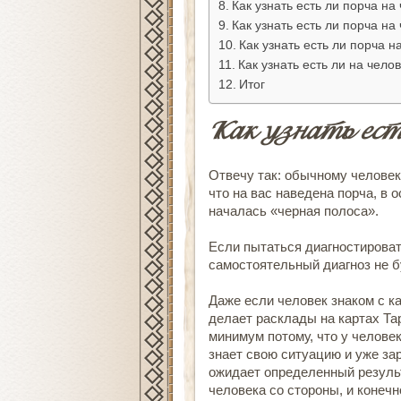
Как узнать есть ли порча на
Как узнать есть ли порча н
Как узнать есть ли порча 
Как узнать есть ли на чело
Итог
Как узнать есть
Отвечу так: обычному человек
что на вас наведена порча, в 
началась «черная полоса».
Если пытаться диагностировать
самостоятельный диагноз не б
Даже если человек знаком с к
делает расклады на картах Та
минимум потому, что у челове
знает свою ситуацию и уже зар
ожидает определенный результ
человека со стороны, и конеч