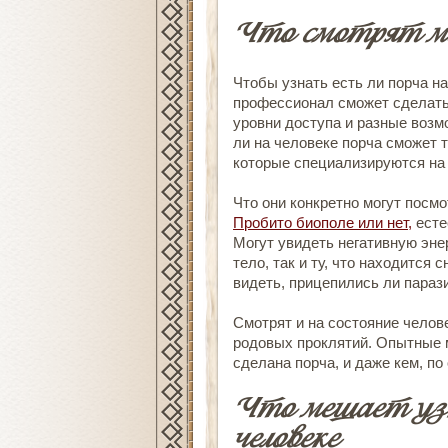
Что смотрят м
Чтобы
узнать есть ли порча н
профессионал сможет сделать 
уровни доступа и разные возм
ли на человеке порча
сможет т
которые специализируются на 
Что они конкретно могут посм
Пробито биополе или нет,
есте
Могут увидеть негативную энер
тело, так и ту, что находится 
видеть, прицепились ли параз
Смотрят и на состояние челов
родовых проклятий. Опытные м
сделана порча, и даже кем, по
Что мешает
уз
человеке