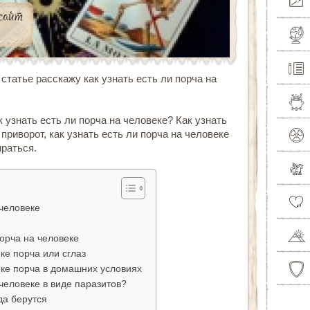
й статье расскажу
как узнать есть ли порча на
к узнать есть ли порча на человеке
?
Как узнать
 приворот
,
как узнать есть ли порча на человеке
ираться.
 человеке
порча на человеке
еке порча или сглаз
веке порча в домашних условиях
 человеке в виде паразитов?
да берутся