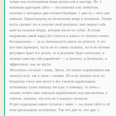
лучше или полноценные вещи делать или к мастеру. Но :)
основная аудитория сайта — это новички или любители,
поэтому и методики даю соответствующие :) даю то, с чего сам
начинал. Ориентируюсь на безопасные вещи в основном. Лучше
пусть сделают это и получат свой результат, чем свернут себе
шею на сильных вещах, которые им не по зубам. К силам
направлять такой народ без учителя и какого-то личного опыта
бессмысленно — за их безопасность никто не ручится. А это
все-таки приворот, пусть не из самых сильных, но если человек
регулярно будет его делать, то и результат будет неплохим, и
личные качества себе наработает — и полезно, и безопасно, и
эффективно, как ни крути.
Абсолютно согласен с вами, Эриль, что важно нарабатывать как
личную силу, так и связь с силами. Но если личную силу по
большому счету они могут и без учителя нарабатывать
потихоньку (плюс выпущу им курс в помощь), то связь с
силами лучше-таки начинать нарабатывать под присмотром, а
учитель, понятно, что есть не у каждого читателя.
И про подводные камни согласен с вами — на своем сайте и об
этом рассказываю потихоньку. Так что даю то, что даю :)