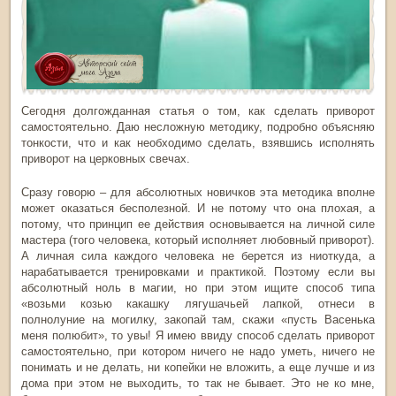
Сегодня долгожданная статья о том, как сделать приворот
самостоятельно. Даю несложную методику, подробно объясняю
тонкости, что и как необходимо сделать, взявшись исполнять
приворот на церковных свечах.
Сразу говорю – для абсолютных новичков эта методика вполне
может оказаться бесполезной. И не потому что она плохая, а
потому, что принцип ее действия основывается на личной силе
мастера (того человека, который исполняет любовный приворот).
А личная сила каждого человека не берется из ниоткуда, а
нарабатывается тренировками и практикой. Поэтому если вы
абсолютный ноль в магии, но при этом ищите способ типа
«возьми козью какашку лягушачьей лапкой, отнеси в
полнолуние на могилку, закопай там, скажи «пусть Васенька
меня полюбит», то увы! Я имею ввиду способ сделать приворот
самостоятельно, при котором ничего не надо уметь, ничего не
понимать и не делать, ни копейки не вложить, а еще лучше и из
дома при этом не выходить, то так не бывает. Это не ко мне,