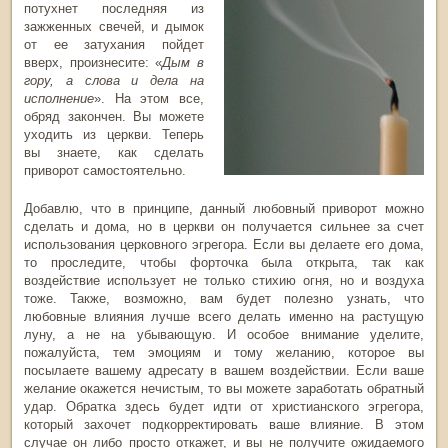
потухнет последняя из
зажженных свечей, и дымок
от ее затухания пойдет
вверх, произнесите: «
Дым в
гору, а слова и дела на
исполнение
». На этом все,
обряд закончен. Вы можете
уходить из церкви. Теперь
вы знаете, как сделать
приворот самостоятельно.
Добавлю, что в принципе, данный любовный приворот можно
сделать и дома, но в церкви он получается сильнее за счет
использования церковного эгрегора. Если вы делаете его дома,
то проследите, чтобы форточка была открыта, так как
воздействие использует не только стихию огня, но и воздуха
тоже. Также, возможно, вам будет полезно узнать, что
любовные влияния лучше всего делать именно на растущую
луну, а не на убывающую. И особое внимание уделите,
пожалуйста, тем эмоциям и тому желанию, которое вы
посылаете вашему адресату в вашем воздействии. Если ваше
желание окажется нечистым, то вы можете заработать обратный
удар. Обратка здесь будет идти от христианского эгрегора,
который захочет подкорректировать ваше влияние. В этом
случае он либо просто откажет, и вы не получите ожидаемого