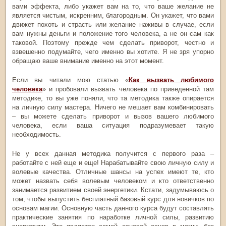
вами эффекта, либо укажет вам на то, что ваше желание не
является чистым, искренним, благородным. Он укажет, что вами
движет похоть и страсть или желание наживы в случае, если
вам нужны деньги и положение того человека, а не он сам как
таковой. Поэтому прежде чем сделать приворот, честно и
взвешенно подумайте, чего именно вы хотите. Я не зря упорно
обращаю ваше внимание именно на этот момент.
Если вы читали мою статью «
Как вызвать любимого
человека
» и пробовали вызвать человека по приведенной там
методике, то вы уже поняли, что та методика также опирается
на личную силу мастера. Ничего не мешает вам комбинировать
– вы можете сделать приворот и вызов вашего любимого
человека, если ваша ситуация подразумевает такую
необходимость.
Не у всех данная методика получится с первого раза –
работайте с ней еще и еще! Нарабатывайте свою личную силу и
волевые качества. Отличные шансы на успех имеют те, кто
может назвать себя волевым человеком и кто ответственно
занимается развитием своей энергетики. Кстати, задумываюсь о
том, чтобы выпустить бесплатный базовый курс для новичков по
основам магии. Основную часть данного курса будут составлять
практические занятия по наработке личной силы, развитию