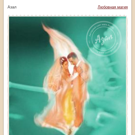
тор: Азал
Рубрика:
Любовная магия