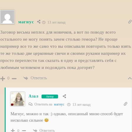
магнус
13 лет назад
Заговор весьма неплох для новичков, а вот по поводу всего
остального не могу понять зачем столько гемора? Не проще
например все то же само что вы описывали повторить только взять
те же только две церковные свечи и своими руками например их
просто переплести так сказать в одну и представлять себя с
любимым человеком и подождать пока догорят?
Ответить
0
Азал
Автор
Ответить на
магнус
13 лет назад
Магнус, можно и так :) однако, описанный мною способ будет
несколько сильнее
Ответить
0