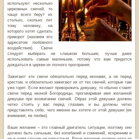
используют несколько
церковных свечей, то
чаще всего берут их
столько, сколько лет
тому человеку, на
которого хотят сделать
приворот (назовем его
адресатом любовного
воздействия). Свечи
следует выбирать не слишком большие, лучше даже
использовать самые маленькие, потому что вам придется
дождаться в церкви их полного прогорания.
Зажигают эти свечи обязательно перед иконами, а не перед
крестом, и обязательно зажигают их от тех свечей, которые там
уже горят. Если желают приворожить девушку, то обычно ставят
свечи перед иконой Богородицы, проговаривая имя желанной
девушки при возжигании свечей. Образ этой девушки должен
четко стоять у вас перед глазами, и вы должны четко
представлять себе, чего именно вы хотите от этой девушки (ее
внимания, ее любви).
Ваше желание – это главный двигатель ситуации, поэтому оно
должно быть сильным, без колебаний и сомнений, искренним и
ни в коем случае не корыстным. Ваше желание должно идти из