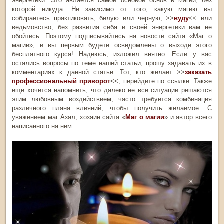
энергетики. Это является самой основой основ в магии, без
которой никуда. Не зависимо от того, какую магию вы
собираетесь практиковать, белую или черную, >>
вуду
<< или
ведьмовство, без развития себя и своей энергетики вам не
обойтись. Поэтому подписывайтесь на новости сайта «Маг о
магии», и вы первым будете осведомлены о выходе этого
бесплатного курса! Надеюсь, изложил внятно. Если у вас
остались вопросы по теме нашей статьи, прошу задавать их в
комментариях к данной статье. Тот, кто желает >>
заказать
профессиональный приворот
<<, перейдите по ссылке. Также
еще хочется напомнить, что далеко не все ситуации решаются
этим любовным воздействием, часто требуется комбинация
различного плана влияний, чтобы получить желаемое. С
уважением маг Азал, хозяин сайта «
Маг о магии
» и автор всего
написанного на нем.