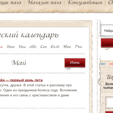
ощь мага
Магазин мага
Консультация
С
ский календарь
й
Июн
Июл
Авг
Сен
Окт
Ная
Дек
Май
Июнь
По
айн — первый день лета
This
Боле
уток, друзья. В этой статье я расскажу про
site
читат
н. Один из праздников Колеса года. Вспомним
is
protected
ения и его связь с христианством и даже
by
wp-
copyrightp