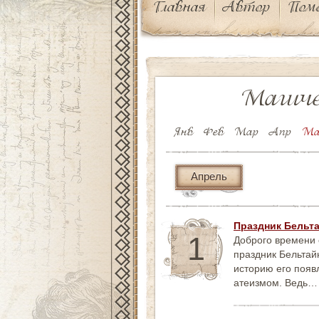
Главная
Автор
Пом
Магиче
Янв
Фев
Мар
Апр
Ма
Апрель
Праздник Бельт
1
Доброго времени с
праздник Бельтай
историю его появл
атеизмом. Ведь…