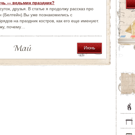
очь — ведьмин праздник?
уток, друзья. В статье я продолжу рассказ про
н (Белтейн).Вы уже познакомились с
рядов на праздник костров, как его еще именуют.
ажу, почему…
Май
Июнь