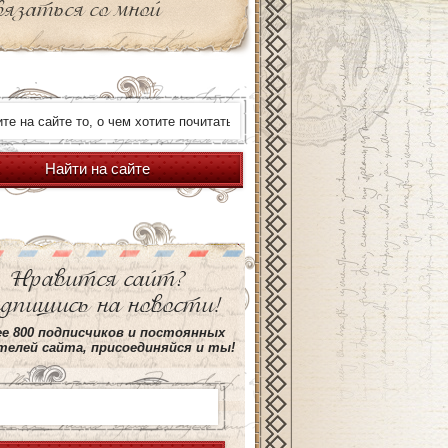
вязаться со мной
Найти на сайте
Нравится сайт?
дпишись на новости!
е 800 подписчиков и постоянных
елей сайта, присоединяйся и ты!
ro.com